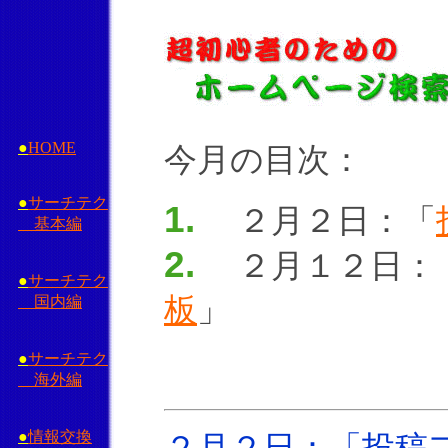
●
HOME
今月の目次：
●
サーチテク
1.
２月２日：「
基本編
2.
２月１２日：
●
サーチテク
板
」
国内編
●
サーチテク
海外編
●
情報交換