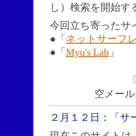
し）検索を開始す
今回立ち寄ったサ
●「
ネットサーフレ
●「
Myu's Lab
」
空メール
２月１２日：「サ
現在このサイトは