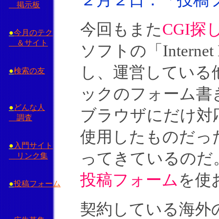
２月２日：「投稿フ
掲示板
今回もまた
CGI探
●
今月のテク
＆サイト
ソフトの「Intern
し、運営している
●
検索の友
ックのフォーム書
●
どんな人
ブラウザにだけ対応
調査
使用したものだっ
●
入門サイト
ってきているのだ
リンク集
投稿フォーム
を使
●
投稿フォーム
契約している海外