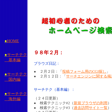
●
HOME
９８年２月：
●
サーチテク
基本編
ブラウズ日記：
● ２月２日：「
投稿フォーム用のCGI探し
」
●
サーチテク
● ２月１２日：「
サーチエンジンに関する掲
国内編
サーチテク（基本編）：
●
サーチテク
（２４日更新）
海外編
● 検索テクニック#2（
新規ブラウザの利用
）
● 検索テクニック#3（
過去訪問サイト一覧
）