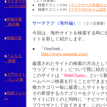
（２７日更新）
●
マスターの
● 検索テクニック#4（
ブックマーク作成のコ
ブラウズ日記
● 検索テクニック#5（
ブラウザのホーム設定
●
情報交換
サーチテク（海外編）：
（２７日更新
掲示板
今回は、海外サイトを検索する時に
●
検索の友
イトを新しく紹介します。
● 「OneSeek」
http://www.oneseek.com/
●
どんな人
調査
厳選されたサイトの検索の方法とし
ウゥブ・サイト」について既に紹介
●
入門サイト
このサイトは「
WebChains
」という
リンク集
ームページ検索を行うことができま
種カテゴリー毎に厳選したサイトを
●
投稿フォー
その希望するカテゴリーをクリック
ム
サイトに行くのと同時に「ナビゲー
ブラウザとして出てきます。このバ