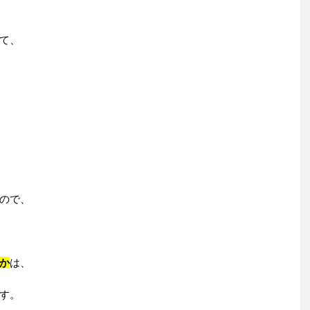
て、
ので、
か
は、
す。