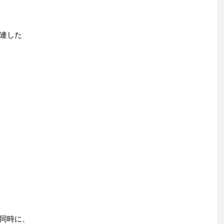
連した
同時に、