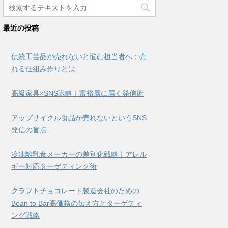
最近の投稿
伝統工芸品が売れないと悩む担当者へ：売
れる仕組み作りとは
高級家具×SNS戦略｜富裕層に届く発信術
アップサイクル食品が売れないというSNS
発信の盲点
冷凍離乳食メーカーの差別化戦略｜アレル
ギー対応ターゲティング術
クラフトチョコレート製造会社のための
Bean to Bar高価格の伝え方とターゲティ
ング戦略