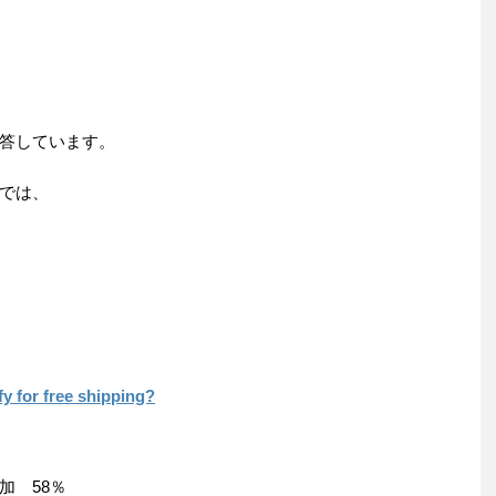
答しています。
では、
fy for free shipping?
加 58％