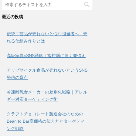
最近の投稿
伝統工芸品が売れないと悩む担当者へ：売
れる仕組み作りとは
高級家具×SNS戦略｜富裕層に届く発信術
アップサイクル食品が売れないというSNS
発信の盲点
冷凍離乳食メーカーの差別化戦略｜アレル
ギー対応ターゲティング術
クラフトチョコレート製造会社のための
Bean to Bar高価格の伝え方とターゲティ
ング戦略