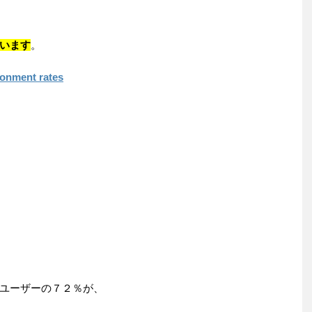
います
。
donment rates
ユーザーの７２％が、