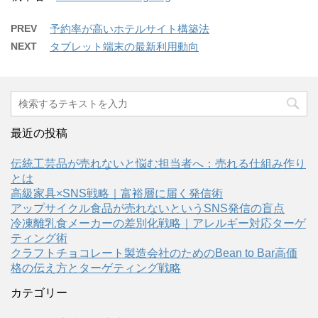
PREV
予約率が高いホテルサイト構築法
NEXT
タブレット端末の最新利用動向
最近の投稿
伝統工芸品が売れないと悩む担当者へ：売れる仕組み作り
とは
高級家具×SNS戦略｜富裕層に届く発信術
アップサイクル食品が売れないというSNS発信の盲点
冷凍離乳食メーカーの差別化戦略｜アレルギー対応ターゲ
ティング術
クラフトチョコレート製造会社のためのBean to Bar高価
格の伝え方とターゲティング戦略
カテゴリー